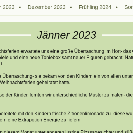
r 2023
Dezember 2023
Frühling 2024
So
Jänner 2023
tsferien erwartete uns eine große Überraschung im Hort- das C
iele und eine neue Toniebox samt neuer Figuren gebracht. Nat
t.
e Überraschung- sie bekam von den Kindern ein von allen unte
 Weihnachtsferien geheiratet hatte.
se der Kinder, lernten wir unterschiedliche Muster zu malen- d
bereitete mit den Kindern frische Zitronenlimonade zu- diese wu
 eine Extrapotion Energie zu liefern.
 in diesem Monat unter anderen lustige Pizzsagesichter und süß